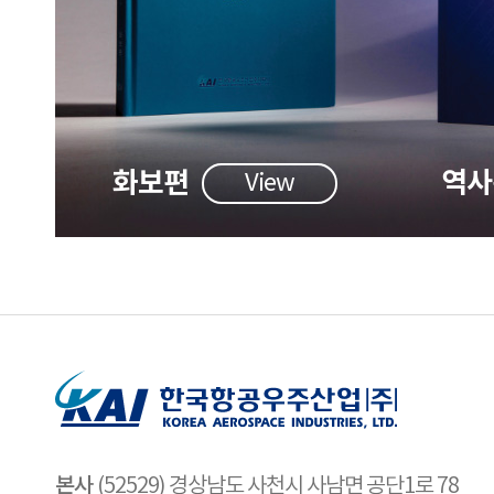
화보편
역사
View
본사
(52529) 경상남도 사천시 사남면 공단1로 78