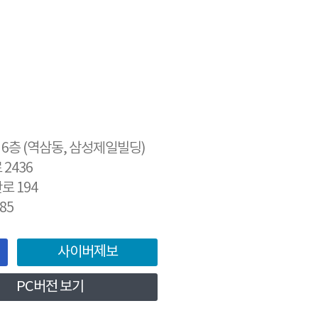
9 6층 (역삼동, 삼성제일빌딩)
2436
로 194
85
사이버제보
PC버전 보기