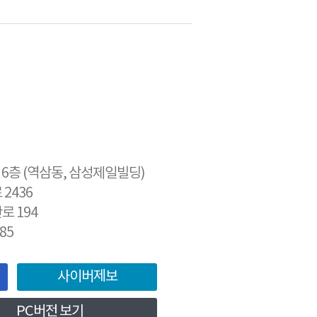
9 6층 (역삼동, 삼성제일빌딩)
2436
로 194
85
사이버제보
PC버전 보기