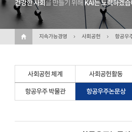
건강한 사회
KAI는 노력하겠습
를 만들기 위해
지속가능경영
사회공헌
항공우
사회공헌 체계
사회공헌활동
항공우주 박물관
항공우주논문상